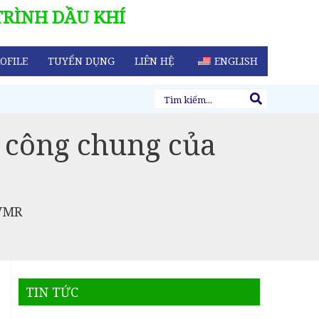
TRÌNH DẦU KHÍ
OFILE
TUYỂN DỤNG
LIÊN HỆ
ENGLISH
Tìm
kiếm:
 công chung của
PVMR
h
TIN TỨC