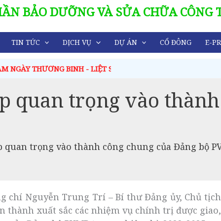
HẦN BẢO DƯỠNG VÀ SỬA CHỮA CÔNG 
TIN TỨC
DỊCH VỤ
DỰ ÁN
CỔ ĐÔNG
E-PR
SĨ (27/7/1947 - 27/7/2026)
p quan trọng vào thành
p quan trọng vào thành công chung của Đảng bộ 
ng chí Nguyễn Trung Trí – Bí thư Đảng ủy, Chủ tịc
thành xuất sắc các nhiệm vụ chính trị được giao,