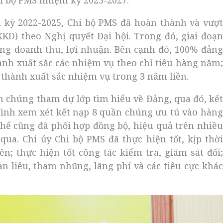
i bộ PMS nhiệm kỳ 2025-2027.
m kỳ 2022-2025, Chi bộ PMS đã hoàn thành và vượt
XKD) theo Nghị quyết Đại hội. Trong đó, giai đoạn
ổng doanh thu, lợi nhuận. Bên cạnh đó, 100% đảng
ành xuất sắc các nhiệm vụ theo chỉ tiêu hàng năm;
 thành xuất sắc nhiệm vụ trong 3 năm liền.
n chúng tham dự lớp tìm hiểu về Đảng, qua đó, kết
rình xem xét kết nạp 8 quần chúng ưu tú vào hàng
thể cũng đã phối hợp đồng bộ, hiệu quả trên nhiều
ua. Chi ủy Chi bộ PMS đã thực hiện tốt, kịp thời
n; thực hiện tốt công tác kiểm tra, giám sát đối;
n liêu, tham nhũng, lãng phí và các tiêu cực khác