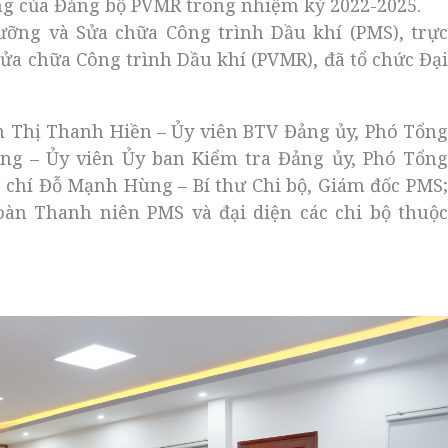
g của Đảng bộ PVMR trong nhiệm kỳ 2022-2025.
ưỡng và Sửa chữa Công trình Dầu khí (PMS), trực
ửa chữa Công trình Dầu khí (PVMR), đã tổ chức Đại
n Thị Thanh Hiền – Ủy viên BTV Đảng ủy, Phó Tổng
ng – Ủy viên Ủy ban Kiểm tra Đảng ủy, Phó Tổng
chí Đỗ Mạnh Hùng – Bí thư Chi bộ, Giám đốc PMS;
oàn Thanh niên PMS và đại diện các chi bộ thuộc