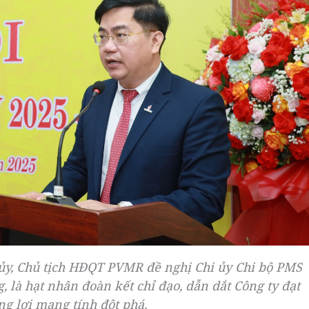
ủy, Chủ tịch HĐQT PVMR đề nghị Chi ủy Chi bộ PMS
g, là hạt nhân đoàn kết chỉ đạo, dẫn dắt Công ty đạt
g lợi mang tính đột phá.