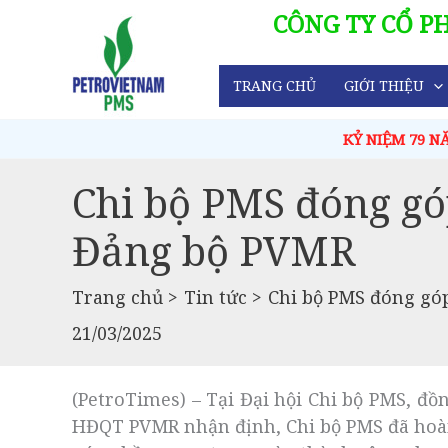
Chuyển
CÔNG TY CỔ P
đến
nội
TRANG CHỦ
GIỚI THIỆU
dung
KỶ NIỆM 79 NĂM NGÀY THƯƠNG BINH - LIỆT 
Chi bộ PMS đóng gó
Đảng bộ PVMR
Trang chủ
Tin tức
Chi bộ PMS đóng gó
21/03/2025
(PetroTimes) –
Tại Đại hội Chi bộ PMS, đồ
HĐQT PVMR nhận định, Chi bộ PMS đã hoàn 