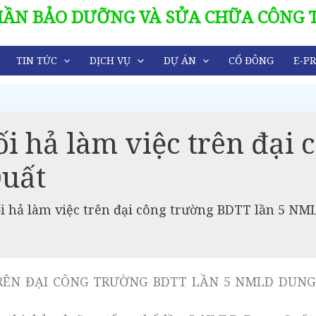
HẦN BẢO DƯỠNG VÀ SỬA CHỮA CÔNG 
TIN TỨC
DỊCH VỤ
DỰ ÁN
CỔ ĐÔNG
E-PR
i hả làm việc trên đại
uất
i hả làm việc trên đại công trường BDTT lần 5 N
RÊN ĐẠI CÔNG TRƯỜNG BDTT LẦN 5 NMLD DUNG