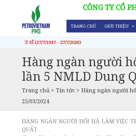
Chuyển
CÔNG TY CỔ P
đến
nội
TRANG CHỦ
GIỚI THIỆU
dung
 (27/7/1947 - 27/7/2026)
Hàng ngàn người hố
lần 5 NMLD Dung Q
Trang chủ
Tin tức
Hàng ngàn người hố
25/03/2024
HÀNG NGÀN NGƯỜI HỐI HẢ LÀM VIỆC T
QUẤT