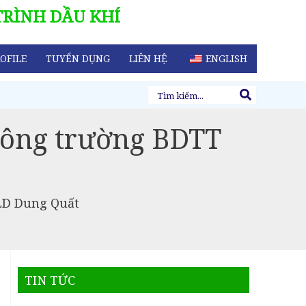
TRÌNH DẦU KHÍ
OFILE
TUYỂN DỤNG
LIÊN HỆ
ENGLISH
Tìm
kiếm:
 công trường BDTT
MLD Dung Quất
TIN TỨC