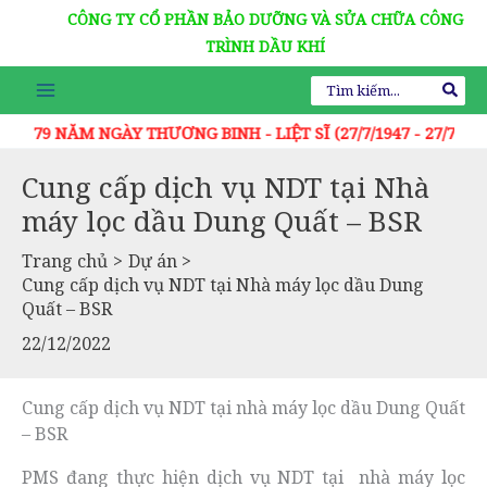
Chuyển
CÔNG TY CỔ PHẦN BẢO DƯỠNG VÀ SỬA CHỮA CÔNG
đến
TRÌNH DẦU KHÍ
nội
Tìm
dung
kiếm:
Y THƯƠNG BINH - LIỆT SĨ (27/7/1947 - 27/7/2026)
Cung cấp dịch vụ NDT tại Nhà
máy lọc dầu Dung Quất – BSR
Trang chủ
Dự án
Cung cấp dịch vụ NDT tại Nhà máy lọc dầu Dung
Quất – BSR
22/12/2022
Cung cấp dịch vụ NDT tại nhà máy lọc dầu Dung Quất
– BSR
PMS đang thực hiện dịch vụ NDT tại nhà máy lọc