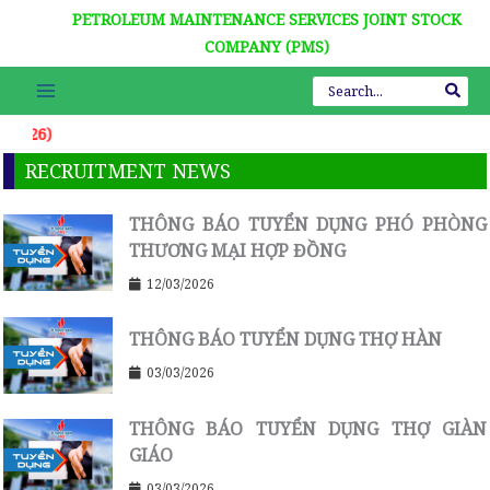
Nhảy
PETROLEUM MAINTENANCE SERVICES JOINT STOCK
tới
COMPANY (PMS)
nội
Search
dung
for:
2026)
RECRUITMENT NEWS
THÔNG BÁO TUYỂN DỤNG PHÓ PHÒNG
THƯƠNG MẠI HỢP ĐỒNG
12/03/2026
THÔNG BÁO TUYỂN DỤNG THỢ HÀN
03/03/2026
THÔNG BÁO TUYỂN DỤNG THỢ GIÀN
GIÁO
03/03/2026